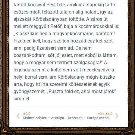
tartott kocsival Pest felé, amikor a napokig tartó
esőzés miatt felázott talajon alig haladt, így az
éjszakát Körösladányban töltötte. A sáros út
mellett meggyűlt Petőfi baja a kocsmárosokkal is:
„Klasszikus nép a magyar kocsmáros, barátom!
Fizetned kell, hogy szóljon hozzád egy-két szót,
enni pedig fizetésért sem ád. De nem
boszankodtam, sőt jól esett, mert ebből is láttam,
hogy a magyar nem termett szolgaságra!” A
legenda szerint a költő nem volt megelégedve a
helyi borral sem, ám Körösladány mégis büszke
arra, hogy itt írta szerelmi költészetének egyik
gyöngyszemét, „Puszta föld ez, ahol most járok”
címmel.
ELŐZŐ
KÖVETKEZŐ
Kiskunlacháza – Árvalyányhaj a süvegem bokrétája (1844)
Debrecen – Európa csendes, újra csendes (1849)