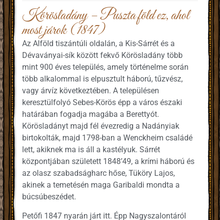
Körösladány – Puszta föld ez, ahol
most járok (1847)
Az Alföld tiszántúli oldalán, a Kis-Sárrét és a
Dévaványai-sík között fekvő Körösladány több
mint 900 éves település, amely történelme során
több alkalommal is elpusztult háború, tűzvész,
vagy árvíz következtében. A településen
keresztülfolyó Sebes-Körös épp a város északi
határában fogadja magába a Berettyót.
Körösladányt majd fél évezredig a Nadányiak
birtokolták, majd 1798-ban a Wenckheim családé
lett, akiknek ma is áll a kastélyuk. Sárrét
központjában született 1848’49, a krími háború és
az olasz szabadságharc hőse, Tüköry Lajos,
akinek a temetésén maga Garibaldi mondta a
búcsúbeszédet.
Petőfi 1847 nyarán járt itt. Épp Nagyszalontáról