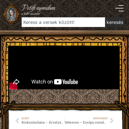
Petőfi nyomában
a költő visszatér
keresés
ELŐZŐ
KÖVETKEZŐ
Kiskunlacháza – Árvalyányhaj a süvegem bokrétája (1844)
Debrecen – Európa csendes, újra csendes (1849)