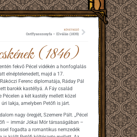
KÖVETKEZŐ
Ostffyasszonyfa – Elválás (1839)
cskének (1846)
ntén fekvő Pécel vidékén a honfoglalás
att elnéptelenedett, majd a 17.
. Rákóczi Ferenc diplomatája, Ráday Pál
tett barokk kastéllyá. A Fáy család
e Pécelen a két kastély mellett közel
ri lakja, amelyben Petőfi is járt.
dalom nagy öregjét, Szemere Pált. „Pécel
etőfi – immár Jókai Mór társaságában –
éssel fogadta a romantikus nemzedék
 is kiállt Petőfi költészete mellett. Az