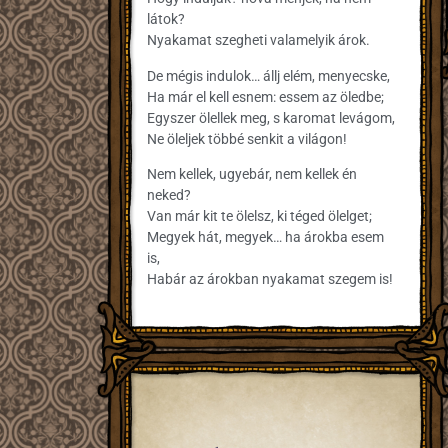
látok?
Nyakamat szegheti valamelyik árok.
De mégis indulok… állj elém, menyecske,
Ha már el kell esnem: essem az öledbe;
Egyszer ölellek meg, s karomat levágom,
Ne öleljek többé senkit a világon!
Nem kellek, ugyebár, nem kellek én
neked?
Van már kit te ölelsz, ki téged ölelget;
Megyek hát, megyek… ha árokba esem
is,
Habár az árokban nyakamat szegem is!