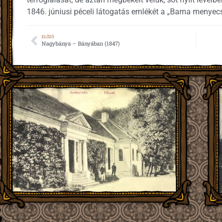
1846. júniusi péceli látogatás emlékét a „Barna menyecs
ELŐZŐ
Nagybánya – Bányában (1847)