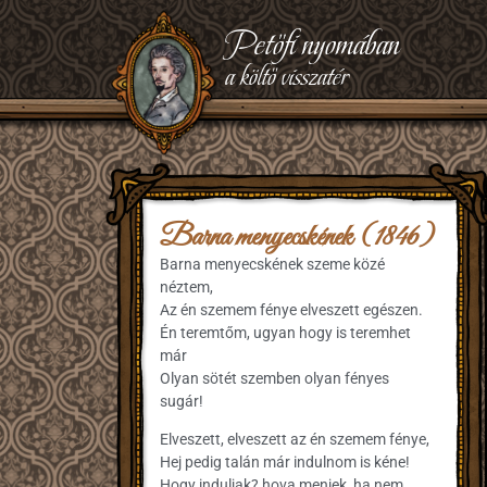
Petőfi nyomában
a költő visszatér
Barna menyecskének (1846)
Barna menyecskének szeme közé
néztem,
Az én szemem fénye elveszett egészen.
Én teremtőm, ugyan hogy is teremhet
már
Olyan sötét szemben olyan fényes
sugár!
Elveszett, elveszett az én szemem fénye,
Hej pedig talán már indulnom is kéne!
Hogy induljak? hova menjek, ha nem