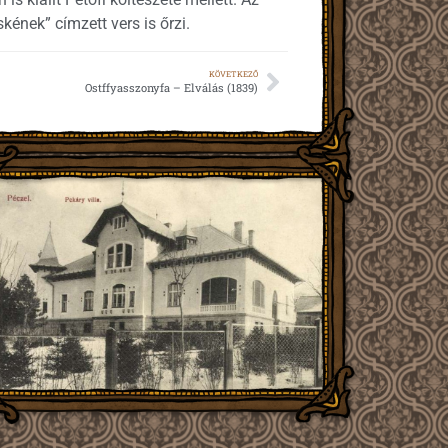
kének” címzett vers is őrzi.
KÖVETKEZŐ
Ostffyasszonyfa – Elválás (1839)