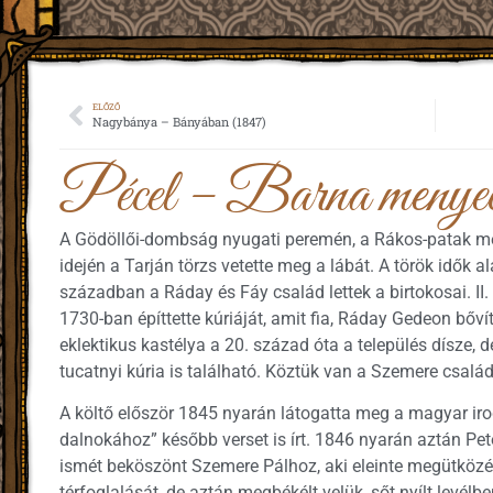
ELŐZŐ
Nagybánya – Bányában (1847)
Pécel – Barna menye
A Gödöllői-dombság nyugati peremén, a Rákos-patak me
idején a Tarján törzs vetette meg a lábát. A török idők al
században a Ráday és Fáy család lettek a birtokosai. II
1730-ban építtette kúriáját, amit fia, Ráday Gedeon bőví
eklektikus kastélya a 20. század óta a település dísze, d
tucatnyi kúria is található. Köztük van a Szemere család ú
A költő először 1845 nyarán látogatta meg a magyar iro
dalnokához” később verset is írt. 1846 nyarán aztán P
ismét beköszönt Szemere Pálhoz, aki eleinte megütköz
térfoglalását, de aztán megbékélt velük, sőt nyílt levélben