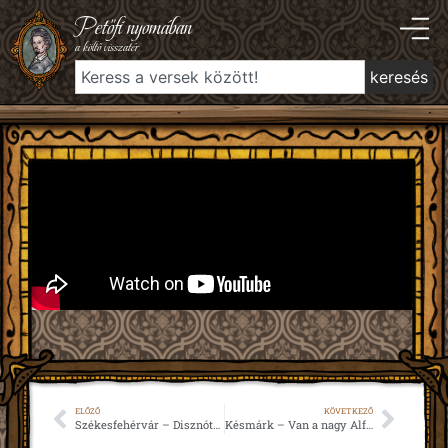
Petőfi nyomában
a költő visszatér
keresés
ELŐZŐ
KÖVETKEZŐ
Székesfehérvár – Disznótorban (1842)
Késmárk – Van a nagy Alföldön csárda sok (1845)