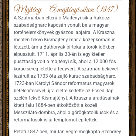
Majtény – A majtényi síkon (1847)
A Szatmárban elterülő Majtényi-sík a Rákóczi-
szabadságharc kapcsán vonult be a magyar
történelemkönyvek gyászos lapjaira. A Kraszna
mentén fekvő Kismajtény már a középkorban is
létezett, ám a Báthoryak birtoka a török időkben
elpusztult. 1711. április 30-án is egy kietlen
pusztaság volt a majtényi sík, ahol a 12.000 fős
kuruc sereg letette a fegyvert. A szatmári békével
lezárult az 1703 óta zajló kuruc szabadságharc.
1723-ban Károlyi Sándor református magyarok
betelepítésével újra életre keltette az Ecsedi-láp
szélén fekvő Kismajtényt. A Kraszna áradásainak
kitett falu 1884-ben átköltözött a közeli
Messzilátó-dombra, ahol a görögkatolikusok és a
reformátusok is új templomot építettek.
Petőfi 1847-ben, miután végre megkapta Szendrey