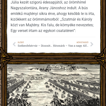
Júlia kezét szigorú édesapjától, az örömhírrel
Nagyszalontára, Arany Jánoshoz indult. A bús
emlékű majtényi síkra érve, ahogy később le is írta,
kizökkent az örömmámorból: „Szatmár és Károly
közt van Majtény. Kis falu, de környéke nevezetes;
Egy verset írtam az egykori csatatéren”:
ELŐZŐ
KÖVETKEZŐ
Székesfehérvár – Disznótorban (1842)
Késmárk – Van a nagy Alföldön csárda sok (1845)