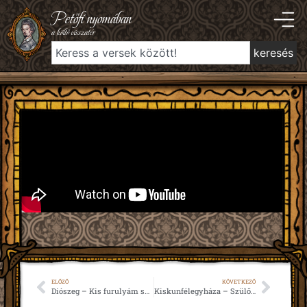
Petőfi nyomában
a költő visszatér
keresés
ELŐZŐ
KÖVETKEZŐ
Diószeg – Kis furulyám szomorúfűz ága (1843)
Kiskunfélegyháza – Szülőföldemen (1848)