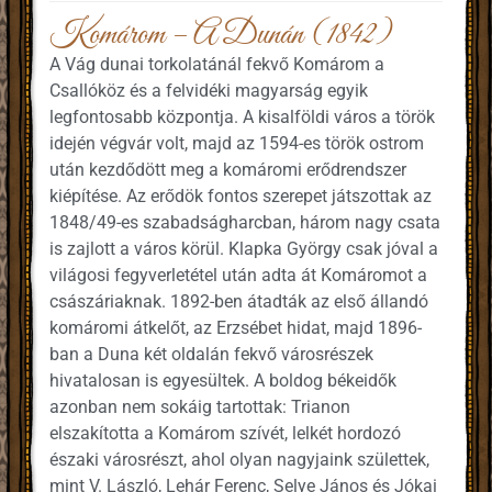
Komárom – A Dunán (1842)
A Vág dunai torkolatánál fekvő Komárom a
Csallóköz és a felvidéki magyarság egyik
legfontosabb központja. A kisalföldi város a török
idején végvár volt, majd az 1594-es török ostrom
után kezdődött meg a komáromi erődrendszer
kiépítése. Az erődök fontos szerepet játszottak az
1848/49-es szabadságharcban, három nagy csata
is zajlott a város körül. Klapka György csak jóval a
világosi fegyverletétel után adta át Komáromot a
császáriaknak. 1892-ben átadták az első állandó
komáromi átkelőt, az Erzsébet hidat, majd 1896-
ban a Duna két oldalán fekvő városrészek
hivatalosan is egyesültek. A boldog békeidők
azonban nem sokáig tartottak: Trianon
elszakította a Komárom szívét, lelkét hordozó
északi városrészt, ahol olyan nagyjaink születtek,
mint V. László, Lehár Ferenc, Selye János és Jókai