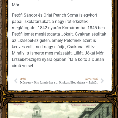
Mór.
Petőfi Sándor és Orlai Petrich Soma is egykori
pápai iskolatársukat, a nagy írót érkeztek
meglátogatni 1842 nyarán Komáromba. 1845-ben
Petőfi ismét meglátogatta Jókait. Gyakran sétáltak
az Erzsébet-szigeten, amely Petőfinek azért is
kedves volt, mert nagy elődje, Csokonai Vitéz
Mihály itt ismerte meg múzsáját, Lillát. Jókai Mór
Erzsébet-szigeti nyaralójában írta a költő a Dunán
című versét.
ELŐZŐ
KÖVETKEZŐ
Diószeg – Kis furulyám szomorúfűz ága (1843)
Kiskunfélegyháza – Szülőföldemen (1848)