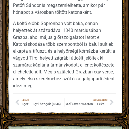
Petőfi Sándor is megszemlélhette, amikor pár
hónapot a városban töltött katonaként.
A költő előbb Sopronban volt baka, onnan
helyezték át századával 1840 márciusában
Grazba, ahol májusig őrszolgálatot látott el.
Katonáskodása több szempontból is balul sült el:
elkapta a tífuszt, és a helyőrségi kórházba került; a
vágyott Tirol helyett zágrábi úticélt jelöltek ki
számára; káplárja ármánykodott ellene; költészete
ellehetetlenült. Mégis született Grazban egy verse,
amely első szerelméhez szól és a galgaparti édent
idézi meg.
ELŐZŐ
KÖVETKEZŐ
Eger – Egri hangok (1844)
Szalkszentmárton – Fekete kenyér (1845)