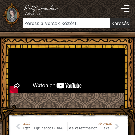
Petőfi nyomában
a költő visszatér
keresés
ELŐZŐ
KÖVETKEZŐ
Eger – Egri hangok (1844)
Szalkszentmárton – Fekete kenyér (1845)