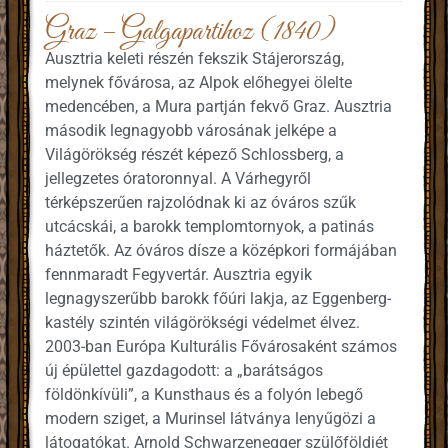
Graz – Galgapartihoz (1840)
Ausztria keleti részén fekszik Stájerország,
melynek fővárosa, az Alpok előhegyei ölelte
medencében, a Mura partján fekvő Graz. Ausztria
második legnagyobb városának jelképe a
Világörökség részét képező Schlossberg, a
jellegzetes óratoronnyal. A Várhegyről
térképszerűen rajzolódnak ki az óváros szűk
utcácskái, a barokk templomtornyok, a patinás
háztetők. Az óváros dísze a középkori formájában
fennmaradt Fegyvertár. Ausztria egyik
legnagyszerűbb barokk főúri lakja, az Eggenberg-
kastély szintén világörökségi védelmet élvez.
2003-ban Európa Kulturális Fővárosaként számos
új épülettel gazdagodott: a „barátságos
földönkívüli”, a Kunsthaus és a folyón lebegő
modern sziget, a Murinsel látványa lenyűgözi a
látogatókat. Arnold Schwarzenegger szülőföldjét