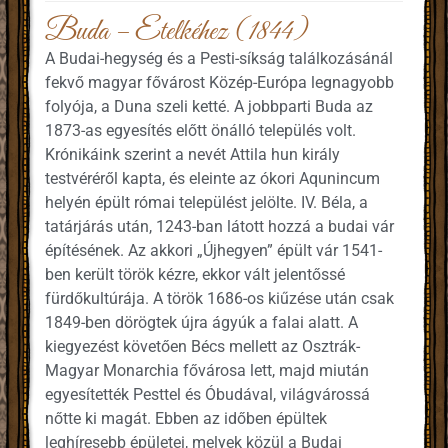
Buda – Etelkéhez (1844)
A Budai-hegység és a Pesti-síkság találkozásánál
fekvő magyar fővárost Közép-Európa legnagyobb
folyója, a Duna szeli ketté. A jobbparti Buda az
1873-as egyesítés előtt önálló település volt.
Krónikáink szerint a nevét Attila hun király
testvéréről kapta, és eleinte az ókori Aqunincum
helyén épült római települést jelölte. IV. Béla, a
tatárjárás után, 1243-ban látott hozzá a budai vár
építésének. Az akkori „Újhegyen” épült vár 1541-
ben került török kézre, ekkor vált jelentőssé
fürdőkultúrája. A török 1686-os kiűzése után csak
1849-ben dörögtek újra ágyúk a falai alatt. A
kiegyezést követően Bécs mellett az Osztrák-
Magyar Monarchia fővárosa lett, majd miután
egyesítették Pesttel és Óbudával, világvárossá
nőtte ki magát. Ebben az időben épültek
leghíresebb épületei, melyek közül a Budai