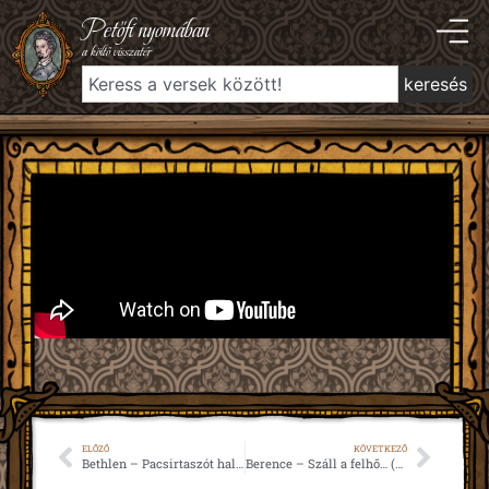
Petőfi nyomában
a költő visszatér
keresés
ELŐZŐ
KÖVETKEZŐ
Bethlen – Pacsirtaszót hallok megint (1849)
Berence – Száll a felhő… (1846)