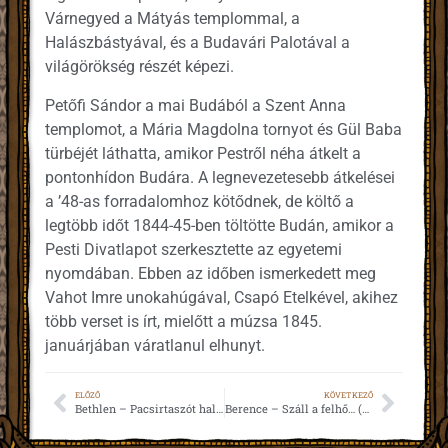
Várnegyed a Mátyás templommal, a
Halászbástyával, és a Budavári Palotával a
világörökség részét képezi.
Petőfi Sándor a mai Budából a Szent Anna
templomot, a Mária Magdolna tornyot és Gül Baba
türbéjét láthatta, amikor Pestről néha átkelt a
pontonhídon Budára. A legnevezetesebb átkelései
a ’48-as forradalomhoz kötődnek, de költő a
legtöbb időt 1844-45-ben töltötte Budán, amikor a
Pesti Divatlapot szerkesztette az egyetemi
nyomdában. Ebben az időben ismerkedett meg
Vahot Imre unokahúgával, Csapó Etelkével, akihez
több verset is írt, mielőtt a múzsa 1845.
januárjában váratlanul elhunyt.
ELŐZŐ
KÖVETKEZŐ
Bethlen – Pacsirtaszót hallok megint (1849)
Berence – Száll a felhő… (1846)